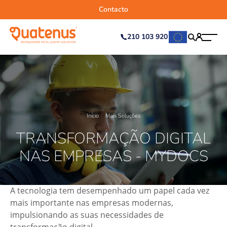
Contacto
210 103 920
Início
Mais Soluções
TRANSFORMAÇÃO DIGITAL
NAS EMPRESAS - MYDOCS
A tecnologia tem desempenhado um papel cada vez
mais importante nas empresas modernas,
impulsionando as suas necessidades de
transformação digital.