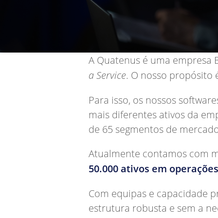
A Quatenus é uma empresa 
a Service
. O nosso propósito 
Para isso, os nossos softwar
mais diferentes ativos da em
de 65 segmentos de mercado 
Atualmente contamos com milh
50.000 ativos em operaçõe
Com equipas e capacidade pr
estrutura robusta e sem a ne