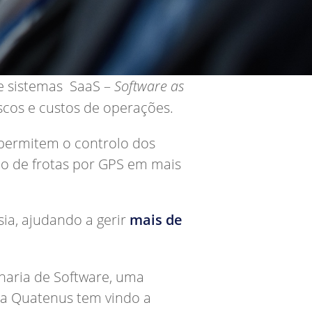
 e sistemas SaaS –
Software as
iscos e custos de operações.
 permitem o controlo dos
ão de frotas por GPS em mais
ia, ajudando a gerir
mais de
haria de Software, uma
, a Quatenus tem vindo a