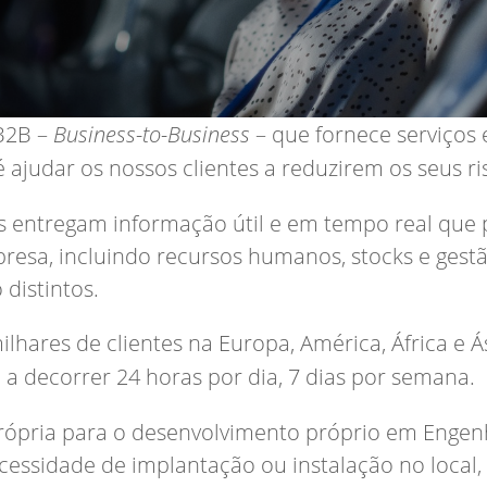
B2B –
Business-to-Business
– que fornece serviços
é ajudar os nossos clientes a reduzirem os seus r
es entregam informação útil e em tempo real que
presa, incluindo recursos humanos, stocks e gest
distintos.
ares de clientes na Europa, América, África e Ás
s
a decorrer 24 horas por dia, 7 dias por semana.
ópria para o desenvolvimento próprio em Engen
cessidade de implantação ou instalação no local