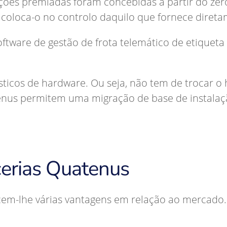
uções premiadas foram concebidas a partir do zer
coloca-o no controlo daquilo que fornece diretam
software de gestão de frota telemático de etique
.
ticos de hardware. Ou seja, não tem de trocar o 
tenus permitem uma migração de base de instalaç
cerias Quatenus
cem-lhe várias vantagens em relação ao mercado