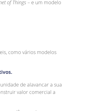
net of Things
– e um modelo
veis, como vários modelos
ivos.
tunidade de alavancar a sua
struir valor comercial a