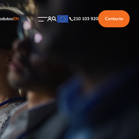
odutos
EN
210 103 920
Contacto